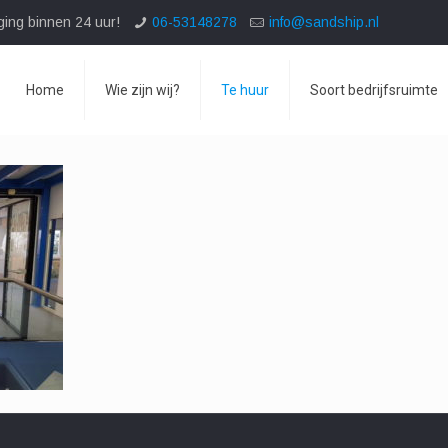
ging binnen 24 uur!
06-53148278
info@sandship.nl
Home
Wie zijn wij?
Te huur
Soort bedrijfsruimte